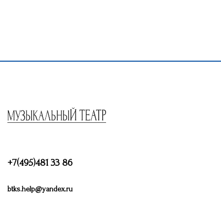
+7(495)481 33 86
btks.help@yandex.ru