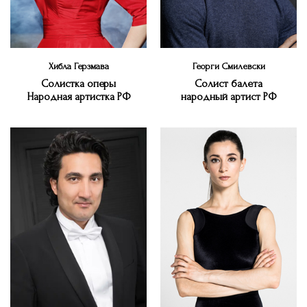
Хибла Герзмава
Георги Смилевски
Солистка оперы
Cолист балета
Народная артистка РФ
народный артист РФ