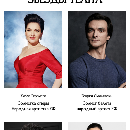
Хибла Герзмава
Георги Смилевски
Солистка оперы
Cолист балета
Народная артистка РФ
народный артист РФ