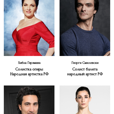
Хибла Герзмава
Георги Смилевски
Солистка оперы
Cолист балета
Народная артистка РФ
народный артист РФ