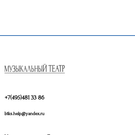
+7(495)481 33 86
btks.help@yandex.ru