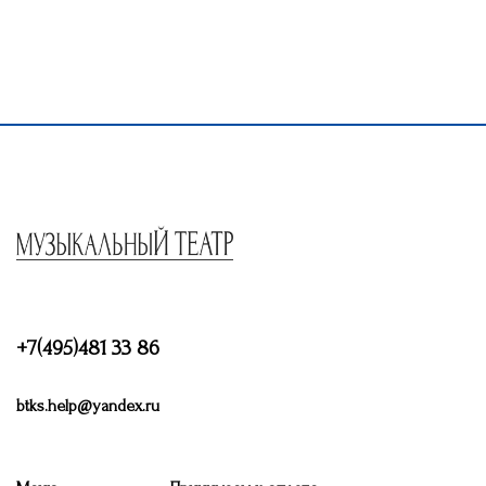
+7(495)481 33 86
btks.help@yandex.ru