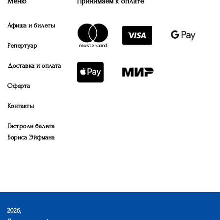
Меню
Принимаем к оплате
Афиша и билеты
Репертуар
Доставка и оплата
Оферта
Контакты
Гастроли балета
Бориса Эйфмана
2026,