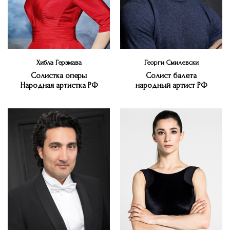
Хибла Герзмава
Георги Смилевски
Солистка оперы
Cолист балета
Народная артистка РФ
народный артист РФ