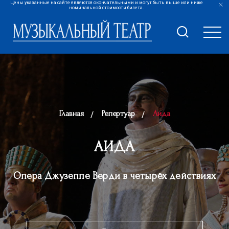
Цены указанные на сайте являются окончательными и могут быть выше или ниже
номинальной стоимости билета.
Главная
Репертуар
Аида
АИДА
Опера Джузеппе Верди в четырёх действиях